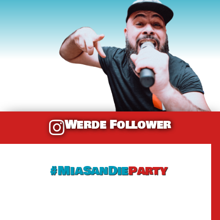
Werde Follower
#MiaSanDie
Party